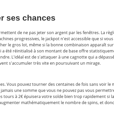
er ses chances
mettent de ne pas jeter son argent par les fenêtres. La règ
hines progressives, le jackpot n'est accessible que si vous
her le gros lot, même si la bonne combinaison apparaît sur 
qui a été réinitialisé à son montant de base offre statistiqu
dre. L'idéal est de s'attaquer à une cagnotte qui a dépass
euvent s'accumuler très vite en poursuivant un mirage.
s. Vous pouvez tourner des centaines de fois sans voir le mo
ez jamais une somme que vous ne pouvez pas vous permettre 
des tours à 2€ épuisera votre solde bien trop rapidement si 
e et augmenter mathématiquement le nombre de spins, et don