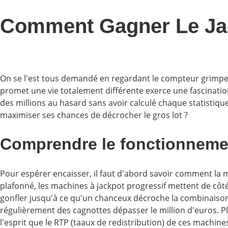
Comment Gagner Le Ja
On se l'est tous demandé en regardant le compteur grimper su
promet une vie totalement différente exerce une fascination ir
des millions au hasard sans avoir calculé chaque statistiqu
maximiser ses chances de décrocher le gros lot ?
Comprendre le fonctionnemen
Pour espérer encaisser, il faut d'abord savoir comment la
plafonné, les machines à jackpot progressif mettent de cô
gonfler jusqu'à ce qu'un chanceux décroche la combinaiso
régulièrement des cagnottes dépasser le million d'euros. Pl
l'esprit que le RTP (taaux de redistribution) de ces machin