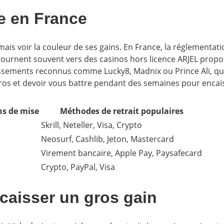
ne en France
amais voir la couleur de ses gains. En France, la réglementat
se tournent souvent vers des casinos hors licence ARJEL prop
issements reconnus comme Lucky8, Madnix ou Prince Ali, qui
uros et devoir vous battre pendant des semaines pour encais
ns de mise
Méthodes de retrait populaires
Skrill, Neteller, Visa, Crypto
Neosurf, Cashlib, Jeton, Mastercard
Virement bancaire, Apple Pay, Paysafecard
Crypto, PayPal, Visa
aisser un gros gain