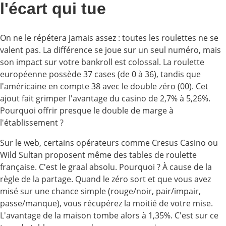
l'écart qui tue
On ne le répétera jamais assez : toutes les roulettes ne se
valent pas. La différence se joue sur un seul numéro, mais
son impact sur votre bankroll est colossal. La roulette
européenne possède 37 cases (de 0 à 36), tandis que
l'américaine en compte 38 avec le double zéro (00). Cet
ajout fait grimper l'avantage du casino de 2,7% à 5,26%.
Pourquoi offrir presque le double de marge à
l'établissement ?
Sur le web, certains opérateurs comme Cresus Casino ou
Wild Sultan proposent même des tables de roulette
française. C'est le graal absolu. Pourquoi ? À cause de la
règle de la partage. Quand le zéro sort et que vous avez
misé sur une chance simple (rouge/noir, pair/impair,
passe/manque), vous récupérez la moitié de votre mise.
L'avantage de la maison tombe alors à 1,35%. C'est sur ce