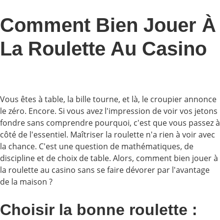
Comment Bien Jouer À
La Roulette Au Casino
Vous êtes à table, la bille tourne, et là, le croupier annonce
le zéro. Encore. Si vous avez l'impression de voir vos jetons
fondre sans comprendre pourquoi, c'est que vous passez à
côté de l'essentiel. Maîtriser la roulette n'a rien à voir avec
la chance. C'est une question de mathématiques, de
discipline et de choix de table. Alors, comment bien jouer à
la roulette au casino sans se faire dévorer par l'avantage
de la maison ?
Choisir la bonne roulette :