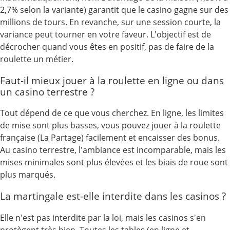
2,7% selon la variante) garantit que le casino gagne sur des
millions de tours. En revanche, sur une session courte, la
variance peut tourner en votre faveur. L'objectif est de
décrocher quand vous êtes en positif, pas de faire de la
roulette un métier.
Faut-il mieux jouer à la roulette en ligne ou dans
un casino terrestre ?
Tout dépend de ce que vous cherchez. En ligne, les limites
de mise sont plus basses, vous pouvez jouer à la roulette
française (La Partage) facilement et encaisser des bonus.
Au casino terrestre, l'ambiance est incomparable, mais les
mises minimales sont plus élevées et les biais de roue sont
plus marqués.
La martingale est-elle interdite dans les casinos ?
Elle n'est pas interdite par la loi, mais les casinos s'en
protègent très bien. Toutes les tables (en ligne et