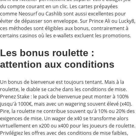
du compte courant en un clic. Les cartes prépayées
comme Neosurf ou Cashlib sont aussi excellentes pour
éviter de dépasser son enveloppe. Sur Prince Ali ou Lucky8,
ces méthodes sont éligibles aux bonus, contrairement à
certains casinos où les e-wallets excluent les promotions.
Les bonus roulette :
attention aux conditions
Un bonus de bienvenue est toujours tentant. Mais à la
roulette, le diable se cache dans les conditions de mise.
Prenez Stake : le pack de bienvenue peut monter à 100%
jusqu'à 1000€, mais avec un wagering souvent élevé (x40).
Pire, la roulette ne contribue souvent qu'à 10% ou 20% des
exigences de mise. Un wager de x40 se transforme alors
virtuellement en x200 ou x400 pour les joueurs de roulette.
Privilégiez les offres avec des conditions de mise faibles,