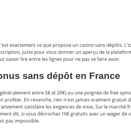
 C'est exactement ce que propose un casino sans dépôts. L'idé
nscription, juste pour vous donner un aperçu de la plateform
ut savoir lire entre les lignes pour ne pas se faire avoir.
onus sans dépôt en France
énéralement entre 5€ et 20€) ou une poignée de free spin
 profiter. En revanche, rien n'est jamais vraiment gratuit 
érativement satisfaire les exigences de mise. Sur le marché 
ement dit, si vous décrochez 10€ gratuits avec un wager de x
is pas impossible.