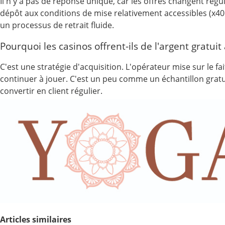
Il n'y a pas de réponse unique, car les offres changent rég
dépôt aux conditions de mise relativement accessibles (x40 à 
un processus de retrait fluide.
Pourquoi les casinos offrent-ils de l'argent gratuit à
C'est une stratégie d'acquisition. L'opérateur mise sur le fa
continuer à jouer. C'est un peu comme un échantillon gratui
convertir en client régulier.
Articles similaires