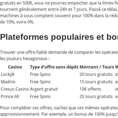
gratuits en 500€, vous ne pourrez empocher que la limite fi
tournent généralement entre 24h et 7 jours. Passé ce délai, l
machines à sous comptent souvent pour 100% dans la réduct
de 10%, voire 0%.
Plateformes populaires et bo
Trouver une offre fiable demande de comparer les opérate
les joueurs hexagonaux :
Casino
Type d'offre sans dépôt
Montant / Tours
W
Lucky8
Free Spins
20 tours gratuits
x
Madnix
Free Spins
15 tours gratuits
x
Cresus Casino
Argent gratuit
10€ offerts
x
Prince Ali
Free Spins
25 tours gratuits
x
Pour compléter ces offres, sachez que ces mêmes opérate
approvisionnement. Par exemple, un bonus de 100% jusqu'à