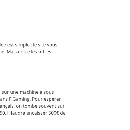
e est simple : le site vous
e. Mais entre les offres
s sur une machine à sous
dans l'iGaming. Pour espérer
français, on tombe souvent sur
50, il faudra encaisser 500€ de