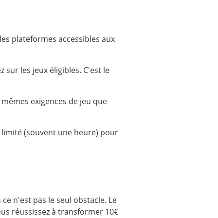
 les plateformes accessibles aux
ur les jeux éligibles. C'est le
ux mêmes exigences de jeu que
 limité (souvent une heure) pour
ce n'est pas le seul obstacle. Le
vous réussissez à transformer 10€