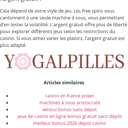
Cela dépend de votre style de jeu. Les free spins vous
cantonnent à une seule machine à sous, vous permettant
d'en tester la volatilité. L'argent gratuit offre plus de liberté
pour explorer différents jeux selon les restrictions du
casino. Si vous aimez varier les plaisirs, l'argent gratuit est
plus adapté.
Articles similaires
casino en france poker
machines à sous aristocrate
winoui bonus sans depot
jeux de casino en ligne bonus gratuit sans dépôt
meilleur bonus 2026 depot casino