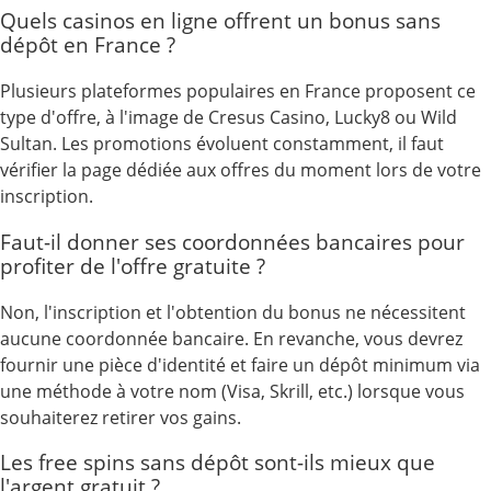
Quels casinos en ligne offrent un bonus sans
dépôt en France ?
Plusieurs plateformes populaires en France proposent ce
type d'offre, à l'image de Cresus Casino, Lucky8 ou Wild
Sultan. Les promotions évoluent constamment, il faut
vérifier la page dédiée aux offres du moment lors de votre
inscription.
Faut-il donner ses coordonnées bancaires pour
profiter de l'offre gratuite ?
Non, l'inscription et l'obtention du bonus ne nécessitent
aucune coordonnée bancaire. En revanche, vous devrez
fournir une pièce d'identité et faire un dépôt minimum via
une méthode à votre nom (Visa, Skrill, etc.) lorsque vous
souhaiterez retirer vos gains.
Les free spins sans dépôt sont-ils mieux que
l'argent gratuit ?