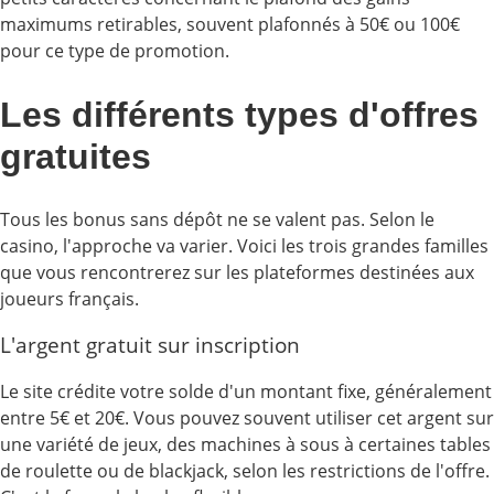
maximums retirables, souvent plafonnés à 50€ ou 100€
pour ce type de promotion.
Les différents types d'offres
gratuites
Tous les bonus sans dépôt ne se valent pas. Selon le
casino, l'approche va varier. Voici les trois grandes familles
que vous rencontrerez sur les plateformes destinées aux
joueurs français.
L'argent gratuit sur inscription
Le site crédite votre solde d'un montant fixe, généralement
entre 5€ et 20€. Vous pouvez souvent utiliser cet argent sur
une variété de jeux, des machines à sous à certaines tables
de roulette ou de blackjack, selon les restrictions de l'offre.