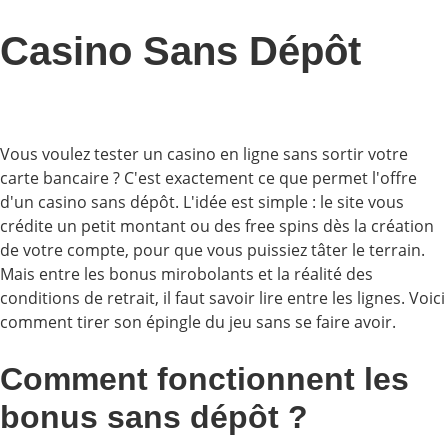
Casino Sans Dépôt
Vous voulez tester un casino en ligne sans sortir votre
carte bancaire ? C'est exactement ce que permet l'offre
d'un casino sans dépôt. L'idée est simple : le site vous
crédite un petit montant ou des free spins dès la création
de votre compte, pour que vous puissiez tâter le terrain.
Mais entre les bonus mirobolants et la réalité des
conditions de retrait, il faut savoir lire entre les lignes. Voici
comment tirer son épingle du jeu sans se faire avoir.
Comment fonctionnent les
bonus sans dépôt ?