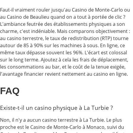
Faut-il vraiment rouler jusqu'au Casino de Monte-Carlo ou
au Casino de Beaulieu quand on a tout à portée de clic ?
L'ambiance feutrée des établissements physiques a son
charme, c'est indéniable. Mais comparons objectivement :
au casino terrestre, le taux de redistribution (RTP) tourne
autour de 85 à 90% sur les machines à sous. En ligne, ce
même taux dépasse souvent les 96%. L'écart est colossal
sur le long terme. Ajoutez à cela les frais de déplacement,
les consommations au bar, et le coût de la tenue exigée,
l'avantage financier revient nettement au casino en ligne.
FAQ
Existe-t-il un casino physique à La Turbie ?
Non, il n'y a aucun casino terrestre à La Turbie. Le plus
proche est le Casino de Monte-Carlo à Monaco, suivi du