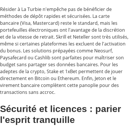
Résider à La Turbie n'empêche pas de bénéficier de
méthodes de dépôt rapides et sécurisées. La carte
bancaire (Visa, Mastercard) reste le standard, mais les
portefeuilles électroniques ont l'avantage de la discrétion
et de la vitesse de retrait. Skrill et Neteller sont très utilisés,
même si certaines plateformes les excluent de l'activation
du bonus. Les solutions prépayées comme Neosurf,
Paysafecard ou Cashlib sont parfaites pour maîtriser son
budget sans partager ses données bancaires. Pour les
adeptes de la crypto, Stake et 1xBet permettent de jouer
directement en Bitcoin ou Ethereum. Enfin, Jeton et le
virement bancaire complètent cette panoplie pour des
transactions sans accroc.
Sécurité et licences : parier
l'esprit tranquille