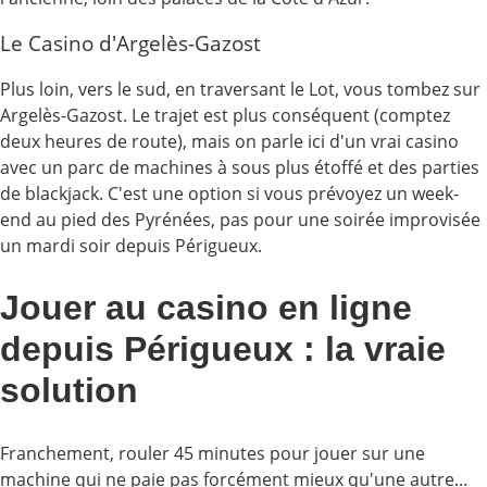
Le Casino d'Argelès-Gazost
Plus loin, vers le sud, en traversant le Lot, vous tombez sur
Argelès-Gazost. Le trajet est plus conséquent (comptez
deux heures de route), mais on parle ici d'un vrai casino
avec un parc de machines à sous plus étoffé et des parties
de blackjack. C'est une option si vous prévoyez un week-
end au pied des Pyrénées, pas pour une soirée improvisée
un mardi soir depuis Périgueux.
Jouer au casino en ligne
depuis Périgueux : la vraie
solution
Franchement, rouler 45 minutes pour jouer sur une
machine qui ne paie pas forcément mieux qu'une autre...