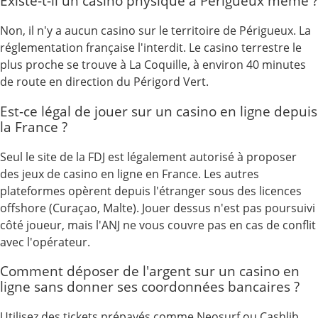
Existe-t-il un casino physique à Périgueux même ?
Non, il n'y a aucun casino sur le territoire de Périgueux. La
réglementation française l'interdit. Le casino terrestre le
plus proche se trouve à La Coquille, à environ 40 minutes
de route en direction du Périgord Vert.
Est-ce légal de jouer sur un casino en ligne depuis
la France ?
Seul le site de la FDJ est légalement autorisé à proposer
des jeux de casino en ligne en France. Les autres
plateformes opèrent depuis l'étranger sous des licences
offshore (Curaçao, Malte). Jouer dessus n'est pas poursuivi
côté joueur, mais l'ANJ ne vous couvre pas en cas de conflit
avec l'opérateur.
Comment déposer de l'argent sur un casino en
ligne sans donner ses coordonnées bancaires ?
Utilisez des tickets prépayés comme Neosurf ou Cashlib.