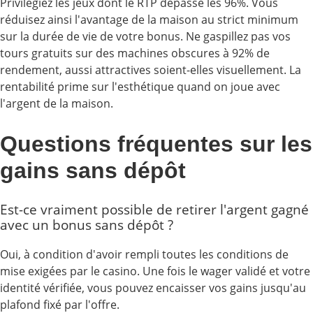
Privilégiez les jeux dont le RTP dépasse les 96%. Vous
réduisez ainsi l'avantage de la maison au strict minimum
sur la durée de vie de votre bonus. Ne gaspillez pas vos
tours gratuits sur des machines obscures à 92% de
rendement, aussi attractives soient-elles visuellement. La
rentabilité prime sur l'esthétique quand on joue avec
l'argent de la maison.
Questions fréquentes sur les
gains sans dépôt
Est-ce vraiment possible de retirer l'argent gagné
avec un bonus sans dépôt ?
Oui, à condition d'avoir rempli toutes les conditions de
mise exigées par le casino. Une fois le wager validé et votre
identité vérifiée, vous pouvez encaisser vos gains jusqu'au
plafond fixé par l'offre.