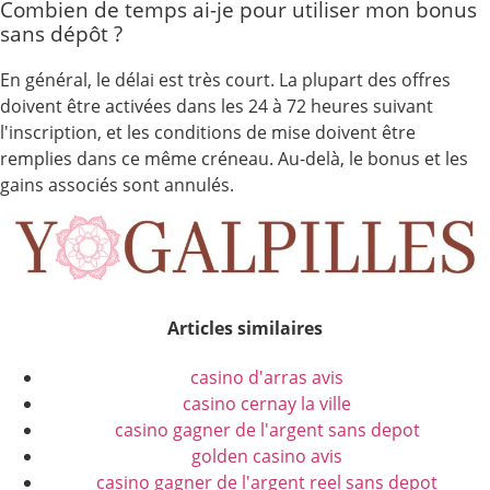
Combien de temps ai-je pour utiliser mon bonus
sans dépôt ?
En général, le délai est très court. La plupart des offres
doivent être activées dans les 24 à 72 heures suivant
l'inscription, et les conditions de mise doivent être
remplies dans ce même créneau. Au-delà, le bonus et les
gains associés sont annulés.
Articles similaires
casino d'arras avis
casino cernay la ville
casino gagner de l'argent sans depot
golden casino avis
casino gagner de l'argent reel sans depot