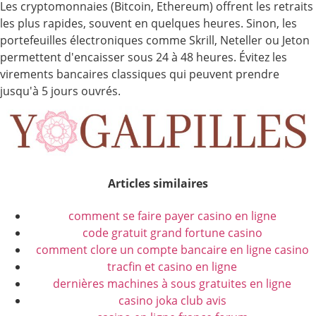
Les cryptomonnaies (Bitcoin, Ethereum) offrent les retraits
les plus rapides, souvent en quelques heures. Sinon, les
portefeuilles électroniques comme Skrill, Neteller ou Jeton
permettent d'encaisser sous 24 à 48 heures. Évitez les
virements bancaires classiques qui peuvent prendre
jusqu'à 5 jours ouvrés.
Articles similaires
comment se faire payer casino en ligne
code gratuit grand fortune casino
comment clore un compte bancaire en ligne casino
tracfin et casino en ligne
dernières machines à sous gratuites en ligne
casino joka club avis