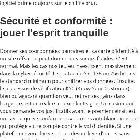
logiciel prime toujours sur le chiffre brut.
Sécurité et conformité :
jouer l'esprit tranquille
Donner ses coordonnées bancaires et sa carte d'identité à
un site offshore peut donner des sueurs froides. C'est
normal. Mais les casinos teufeu investissent massivement
dans la cybersécurité. Le protocole SSL 128 ou 256 bits est
le standard minimum pour chiffrer vos données. Ensuite,
le processus de vérification KYC (Know Your Customer),
bien qu'agaçant quand on veut retirer ses gains dans
l'urgence, est en réalité un excellent signe. Un casino qui
vous demande vos justificatifs avant le premier retrait est
un casino qui se conforme aux normes anti-blanchiment et
qui protège votre compte contre le vol d'identité. Si une
plateforme vous laisse retirer des milliers d'euros sans