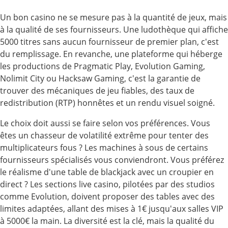
Un bon casino ne se mesure pas à la quantité de jeux, mais
à la qualité de ses fournisseurs. Une ludothèque qui affiche
5000 titres sans aucun fournisseur de premier plan, c'est
du remplissage. En revanche, une plateforme qui héberge
les productions de Pragmatic Play, Evolution Gaming,
Nolimit City ou Hacksaw Gaming, c'est la garantie de
trouver des mécaniques de jeu fiables, des taux de
redistribution (RTP) honnêtes et un rendu visuel soigné.
Le choix doit aussi se faire selon vos préférences. Vous
êtes un chasseur de volatilité extrême pour tenter des
multiplicateurs fous ? Les machines à sous de certains
fournisseurs spécialisés vous conviendront. Vous préférez
le réalisme d'une table de blackjack avec un croupier en
direct ? Les sections live casino, pilotées par des studios
comme Evolution, doivent proposer des tables avec des
limites adaptées, allant des mises à 1€ jusqu'aux salles VIP
à 5000€ la main. La diversité est la clé, mais la qualité du