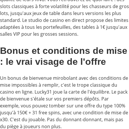
slots classiques à forte volatilité pour les chasseurs de gros
lots, jusqu'aux jeux de table dans leurs versions les plus
standard. Le studio de casino en direct propose des limites
adaptées à tous les portefeuilles, des tables à 1€ jusqu'aux
salles VIP pour les grosses sessions.
Bonus et conditions de mise
: le vrai visage de l'offre
Un bonus de bienvenue mirobolant avec des conditions de
mise impossibles à remplir, c'est le trope classique du
casino en ligne. Lucky31 joue la carte de l'équilibre. Le pack
de bienvenue s'étale sur vos premiers dépôts. Par
exemple, vous pouvez tomber sur une offre du type 100%
jusqu'à 150€ + 31 free spins, avec une condition de mise de
x30. C'est du jouable. Pas du donnant-donnant, mais pas
du piège à joueurs non plus.