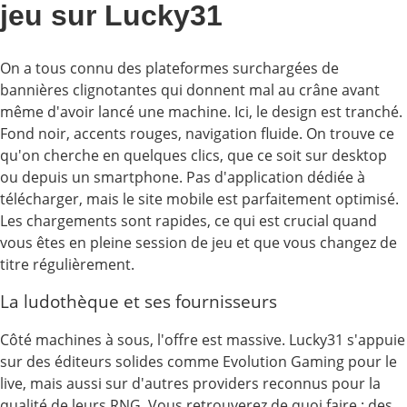
jeu sur Lucky31
On a tous connu des plateformes surchargées de
bannières clignotantes qui donnent mal au crâne avant
même d'avoir lancé une machine. Ici, le design est tranché.
Fond noir, accents rouges, navigation fluide. On trouve ce
qu'on cherche en quelques clics, que ce soit sur desktop
ou depuis un smartphone. Pas d'application dédiée à
télécharger, mais le site mobile est parfaitement optimisé.
Les chargements sont rapides, ce qui est crucial quand
vous êtes en pleine session de jeu et que vous changez de
titre régulièrement.
La ludothèque et ses fournisseurs
Côté machines à sous, l'offre est massive. Lucky31 s'appuie
sur des éditeurs solides comme Evolution Gaming pour le
live, mais aussi sur d'autres providers reconnus pour la
qualité de leurs RNG. Vous retrouverez de quoi faire : des