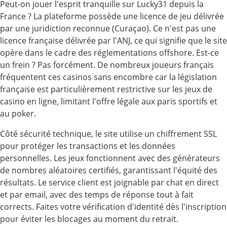
Peut-on jouer l'esprit tranquille sur Lucky31 depuis la
France ? La plateforme possède une licence de jeu délivrée
par une juridiction reconnue (Curaçao). Ce n'est pas une
licence française délivrée par l'ANJ, ce qui signifie que le site
opère dans le cadre des réglementations offshore. Est-ce
un frein ? Pas forcément. De nombreux joueurs français
fréquentent ces casinos sans encombre car la législation
française est particulièrement restrictive sur les jeux de
casino en ligne, limitant l'offre légale aux paris sportifs et
au poker.
Côté sécurité technique, le site utilise un chiffrement SSL
pour protéger les transactions et les données
personnelles. Les jeux fonctionnent avec des générateurs
de nombres aléatoires certifiés, garantissant l'équité des
résultats. Le service client est joignable par chat en direct
et par email, avec des temps de réponse tout à fait
corrects. Faites votre vérification d'identité dès l'inscription
pour éviter les blocages au moment du retrait.