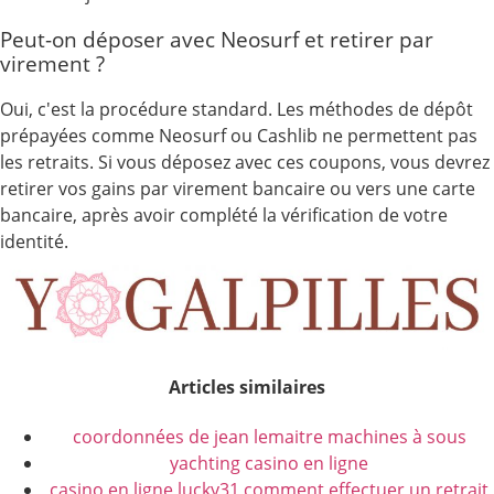
Peut-on déposer avec Neosurf et retirer par
virement ?
Oui, c'est la procédure standard. Les méthodes de dépôt
prépayées comme Neosurf ou Cashlib ne permettent pas
les retraits. Si vous déposez avec ces coupons, vous devrez
retirer vos gains par virement bancaire ou vers une carte
bancaire, après avoir complété la vérification de votre
identité.
Articles similaires
coordonnées de jean lemaitre machines à sous
yachting casino en ligne
casino en ligne lucky31 comment effectuer un retrait