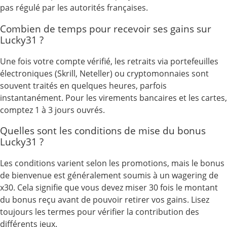
pas régulé par les autorités françaises.
Combien de temps pour recevoir ses gains sur
Lucky31 ?
Une fois votre compte vérifié, les retraits via portefeuilles
électroniques (Skrill, Neteller) ou cryptomonnaies sont
souvent traités en quelques heures, parfois
instantanément. Pour les virements bancaires et les cartes,
comptez 1 à 3 jours ouvrés.
Quelles sont les conditions de mise du bonus
Lucky31 ?
Les conditions varient selon les promotions, mais le bonus
de bienvenue est généralement soumis à un wagering de
x30. Cela signifie que vous devez miser 30 fois le montant
du bonus reçu avant de pouvoir retirer vos gains. Lisez
toujours les termes pour vérifier la contribution des
différents jeux.