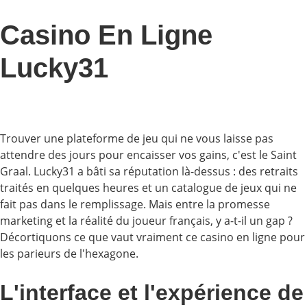
Casino En Ligne
Lucky31
Trouver une plateforme de jeu qui ne vous laisse pas
attendre des jours pour encaisser vos gains, c'est le Saint
Graal. Lucky31 a bâti sa réputation là-dessus : des retraits
traités en quelques heures et un catalogue de jeux qui ne
fait pas dans le remplissage. Mais entre la promesse
marketing et la réalité du joueur français, y a-t-il un gap ?
Décortiquons ce que vaut vraiment ce casino en ligne pour
les parieurs de l'hexagone.
L'interface et l'expérience de