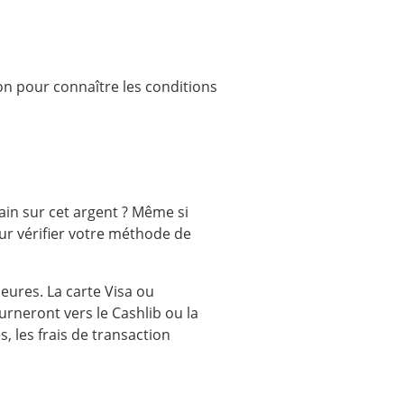
on pour connaître les conditions
ain sur cet argent ? Même si
ur vérifier votre méthode de
heures. La carte Visa ou
urneront vers le Cashlib ou la
 les frais de transaction