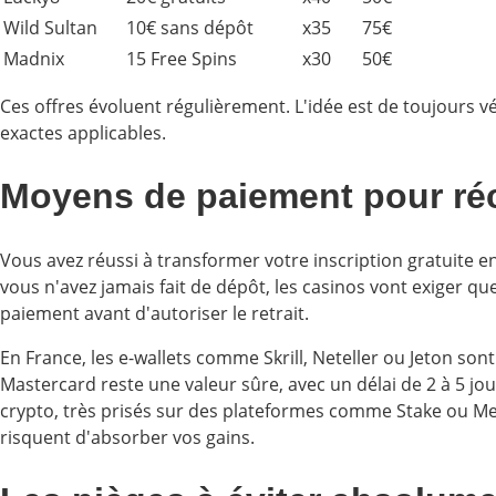
Wild Sultan
10€ sans dépôt
x35
75€
Madnix
15 Free Spins
x30
50€
Ces offres évoluent régulièrement. L'idée est de toujours v
exactes applicables.
Moyens de paiement pour ré
Vous avez réussi à transformer votre inscription gratuite e
vous n'avez jamais fait de dépôt, les casinos vont exiger q
paiement avant d'autoriser le retrait.
En France, les e-wallets comme Skrill, Neteller ou Jeton son
Mastercard reste une valeur sûre, avec un délai de 2 à 5 jou
crypto, très prisés sur des plateformes comme Stake ou Meg
risquent d'absorber vos gains.