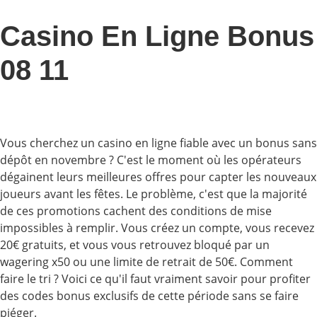
Casino En Ligne Bonus
08 11
Vous cherchez un casino en ligne fiable avec un bonus sans
dépôt en novembre ? C'est le moment où les opérateurs
dégainent leurs meilleures offres pour capter les nouveaux
joueurs avant les fêtes. Le problème, c'est que la majorité
de ces promotions cachent des conditions de mise
impossibles à remplir. Vous créez un compte, vous recevez
20€ gratuits, et vous vous retrouvez bloqué par un
wagering x50 ou une limite de retrait de 50€. Comment
faire le tri ? Voici ce qu'il faut vraiment savoir pour profiter
des codes bonus exclusifs de cette période sans se faire
piéger.