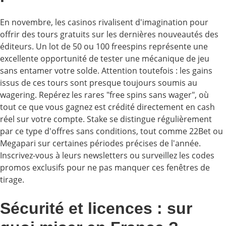
En novembre, les casinos rivalisent d'imagination pour
offrir des tours gratuits sur les dernières nouveautés des
éditeurs. Un lot de 50 ou 100 freespins représente une
excellente opportunité de tester une mécanique de jeu
sans entamer votre solde. Attention toutefois : les gains
issus de ces tours sont presque toujours soumis au
wagering. Repérez les rares "free spins sans wager", où
tout ce que vous gagnez est crédité directement en cash
réel sur votre compte. Stake se distingue régulièrement
par ce type d'offres sans conditions, tout comme 22Bet ou
Megapari sur certaines périodes précises de l'année.
Inscrivez-vous à leurs newsletters ou surveillez les codes
promos exclusifs pour ne pas manquer ces fenêtres de
tirage.
Sécurité et licences : sur