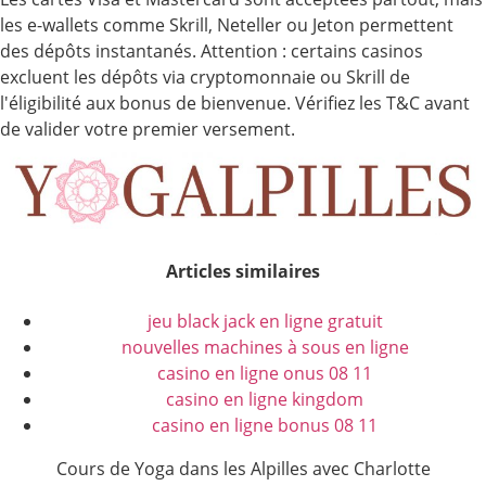
les e-wallets comme Skrill, Neteller ou Jeton permettent
des dépôts instantanés. Attention : certains casinos
excluent les dépôts via cryptomonnaie ou Skrill de
l'éligibilité aux bonus de bienvenue. Vérifiez les T&C avant
de valider votre premier versement.
Articles similaires
jeu black jack en ligne gratuit
nouvelles machines à sous en ligne
casino en ligne onus 08 11
casino en ligne kingdom
casino en ligne bonus 08 11
Cours de Yoga dans les Alpilles avec Charlotte