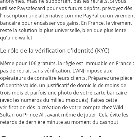
anonymes, mais ne supportent pas les retraits. Si vous
utilisez Paysafecard pour vos futurs dépôts, prévoyez dès
l'inscription une alternative comme PayPal ou un virement
bancaire pour encaisser vos gains. En France, le virement
reste la solution la plus universelle, bien que plus lente
qu'un e-wallet.
Le rôle de la vérification d'identité (KYC)
Même pour 10€ gratuits, la règle est immuable en France :
pas de retrait sans vérification. L'ANJ impose aux
opérateurs de connaître leurs clients. Préparez une pièce
d'identité valide, un justificatif de domicile de moins de
trois mois et parfois une photo de votre carte bancaire
(avec les numéros du milieu masqués). Faites cette
vérification dès la création de votre compte chez Wild
Sultan ou Prince Ali, avant même de jouer. Cela évite les
retards de dernière minute au moment du cashout.