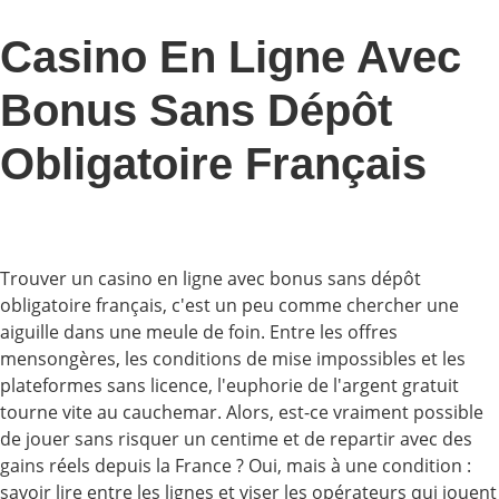
Casino En Ligne Avec
Bonus Sans Dépôt
Obligatoire Français
Trouver un casino en ligne avec bonus sans dépôt
obligatoire français, c'est un peu comme chercher une
aiguille dans une meule de foin. Entre les offres
mensongères, les conditions de mise impossibles et les
plateformes sans licence, l'euphorie de l'argent gratuit
tourne vite au cauchemar. Alors, est-ce vraiment possible
de jouer sans risquer un centime et de repartir avec des
gains réels depuis la France ? Oui, mais à une condition :
savoir lire entre les lignes et viser les opérateurs qui jouent