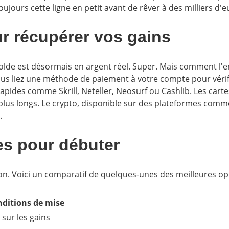
oujours cette ligne en petit avant de rêver à des milliers d'eu
r récupérer vos gains
 solde est désormais en argent réel. Super. Mais comment l'
us liez une méthode de paiement à votre compte pour vérifi
rapides comme Skrill, Neteller, Neosurf ou Cashlib. Les cart
e plus longs. Le crypto, disponible sur des plateformes com
.
es pour débuter
ion. Voici un comparatif de quelques-unes des meilleures op
ditions de mise
 sur les gains