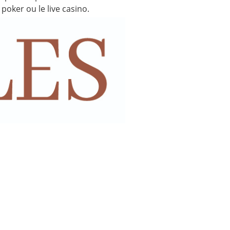
poker ou le live casino.