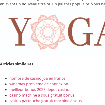
en avant un nouveau titre ou un jeu très populaire. Vous ne p
Articles similaires
nombre de casino joa en france
winamax probleme de connexion
meilleur bonus 2026 depot casino
casino machine a sous gratuit bonus
casino partouche gratuit machine à sous