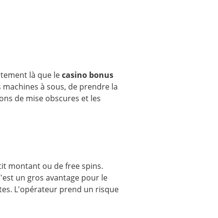
ctement là que le
casino bonus
es machines à sous, de prendre la
ions de mise obscures et les
tit montant ou de free spins.
C'est un gros avantage pour le
tes. L'opérateur prend un risque