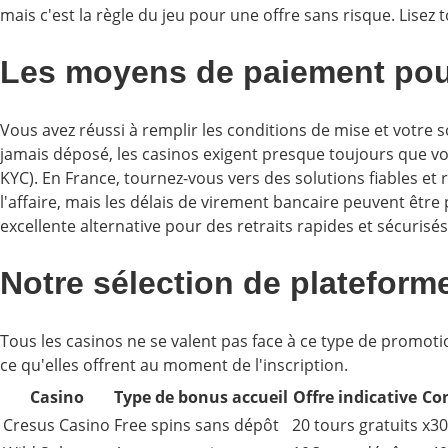
mais c'est la règle du jeu pour une offre sans risque. Lisez t
Les moyens de paiement pou
Vous avez réussi à remplir les conditions de mise et votre
jamais déposé, les casinos exigent presque toujours que vo
KYC). En France, tournez-vous vers des solutions fiables et 
l'affaire, mais les délais de virement bancaire peuvent êtr
excellente alternative pour des retraits rapides et sécurisés
Notre sélection de plateform
Tous les casinos ne se valent pas face à ce type de promot
ce qu'elles offrent au moment de l'inscription.
Casino
Type de bonus accueil
Offre indicative
Con
Cresus Casino
Free spins sans dépôt
20 tours gratuits
x30