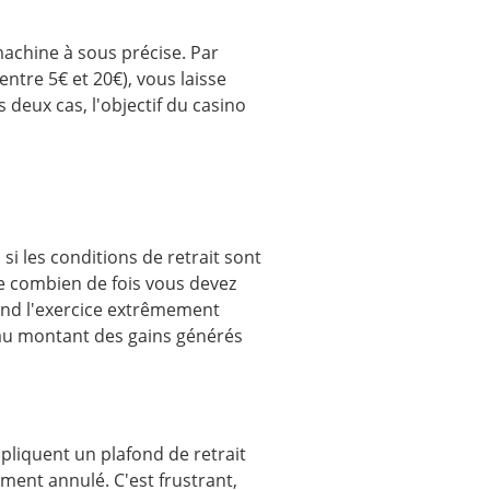
machine à sous précise. Par
ntre 5€ et 20€), vous laisse
 deux cas, l'objectif du casino
si les conditions de retrait sont
ue combien de fois vous devez
end l'exercice extrêmement
r au montant des gains générés
ppliquent un plafond de retrait
ment annulé. C'est frustrant,