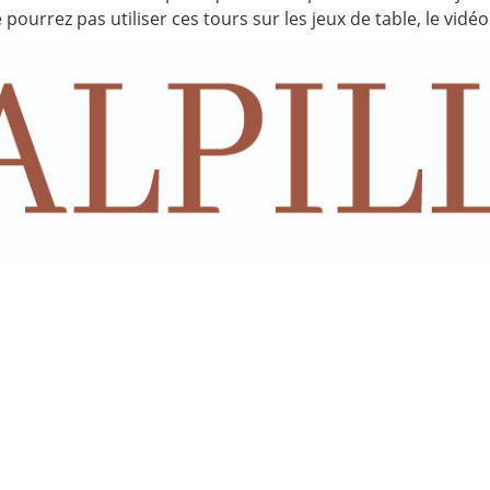
ourrez pas utiliser ces tours sur les jeux de table, le vidéo 