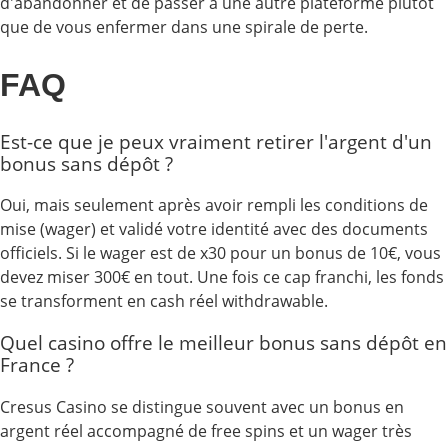
d'abandonner et de passer à une autre plateforme plutôt
que de vous enfermer dans une spirale de perte.
FAQ
Est-ce que je peux vraiment retirer l'argent d'un
bonus sans dépôt ?
Oui, mais seulement après avoir rempli les conditions de
mise (wager) et validé votre identité avec des documents
officiels. Si le wager est de x30 pour un bonus de 10€, vous
devez miser 300€ en tout. Une fois ce cap franchi, les fonds
se transforment en cash réel withdrawable.
Quel casino offre le meilleur bonus sans dépôt en
France ?
Cresus Casino se distingue souvent avec un bonus en
argent réel accompagné de free spins et un wager très