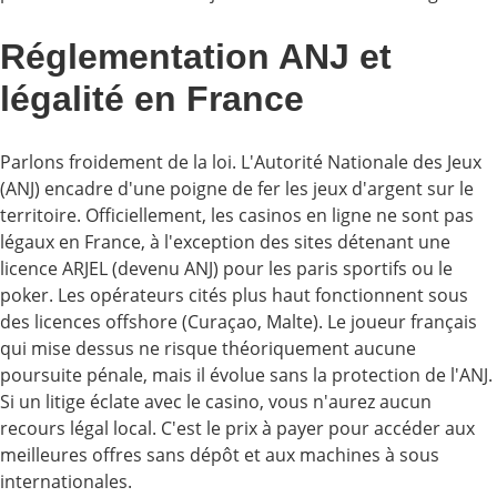
Réglementation ANJ et
légalité en France
Parlons froidement de la loi. L'Autorité Nationale des Jeux
(ANJ) encadre d'une poigne de fer les jeux d'argent sur le
territoire. Officiellement, les casinos en ligne ne sont pas
légaux en France, à l'exception des sites détenant une
licence ARJEL (devenu ANJ) pour les paris sportifs ou le
poker. Les opérateurs cités plus haut fonctionnent sous
des licences offshore (Curaçao, Malte). Le joueur français
qui mise dessus ne risque théoriquement aucune
poursuite pénale, mais il évolue sans la protection de l'ANJ.
Si un litige éclate avec le casino, vous n'aurez aucun
recours légal local. C'est le prix à payer pour accéder aux
meilleures offres sans dépôt et aux machines à sous
internationales.