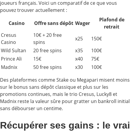
joueurs français. Voici un comparatif de ce que vous
pouvez trouver actuellement :
Plafond de
Casino
Offre sans dépôt
Wager
retrait
Cresus
10€ + 20 free
x25
150€
Casino
spins
Wild Sultan
20 free spins
x35
100€
Prince Ali
15€
x40
75€
Madnix
50 free spins
x30
100€
Des plateformes comme Stake ou Megapari misent moins
sur le bonus sans dépôt classique et plus sur les
promotions continues, mais le trio Cresus, Lucky8 et
Madnix reste la valeur sûre pour gratter un bankroll initial
sans débourser un centime.
Récupérer ses gains : le vrai