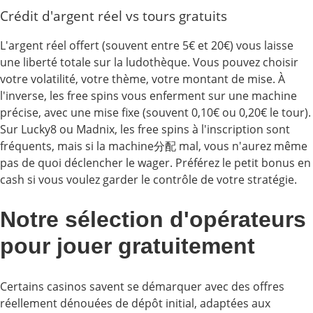
Crédit d'argent réel vs tours gratuits
L'argent réel offert (souvent entre 5€ et 20€) vous laisse
une liberté totale sur la ludothèque. Vous pouvez choisir
votre volatilité, votre thème, votre montant de mise. À
l'inverse, les free spins vous enferment sur une machine
précise, avec une mise fixe (souvent 0,10€ ou 0,20€ le tour).
Sur Lucky8 ou Madnix, les free spins à l'inscription sont
fréquents, mais si la machine分配 mal, vous n'aurez même
pas de quoi déclencher le wager. Préférez le petit bonus en
cash si vous voulez garder le contrôle de votre stratégie.
Notre sélection d'opérateurs
pour jouer gratuitement
Certains casinos savent se démarquer avec des offres
réellement dénouées de dépôt initial, adaptées aux