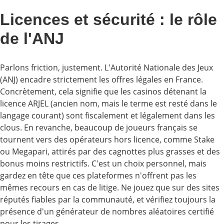
Licences et sécurité : le rôle
de l'ANJ
Parlons friction, justement. L'Autorité Nationale des Jeux
(ANJ) encadre strictement les offres légales en France.
Concrètement, cela signifie que les casinos détenant la
licence ARJEL (ancien nom, mais le terme est resté dans le
langage courant) sont fiscalement et légalement dans les
clous. En revanche, beaucoup de joueurs français se
tournent vers des opérateurs hors licence, comme Stake
ou Megapari, attirés par des cagnottes plus grasses et des
bonus moins restrictifs. C'est un choix personnel, mais
gardez en tête que ces plateformes n'offrent pas les
mêmes recours en cas de litige. Ne jouez que sur des sites
réputés fiables par la communauté, et vérifiez toujours la
présence d'un générateur de nombres aléatoires certifié
pour les tirages.