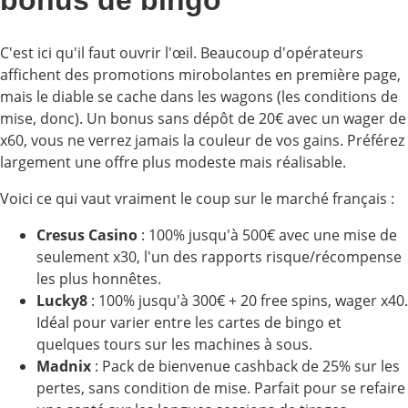
bonus de bingo
C'est ici qu'il faut ouvrir l'œil. Beaucoup d'opérateurs
affichent des promotions mirobolantes en première page,
mais le diable se cache dans les wagons (les conditions de
mise, donc). Un bonus sans dépôt de 20€ avec un wager de
x60, vous ne verrez jamais la couleur de vos gains. Préférez
largement une offre plus modeste mais réalisable.
Voici ce qui vaut vraiment le coup sur le marché français :
Cresus Casino
: 100% jusqu'à 500€ avec une mise de
seulement x30, l'un des rapports risque/récompense
les plus honnêtes.
Lucky8
: 100% jusqu'à 300€ + 20 free spins, wager x40.
Idéal pour varier entre les cartes de bingo et
quelques tours sur les machines à sous.
Madnix
: Pack de bienvenue cashback de 25% sur les
pertes, sans condition de mise. Parfait pour se refaire