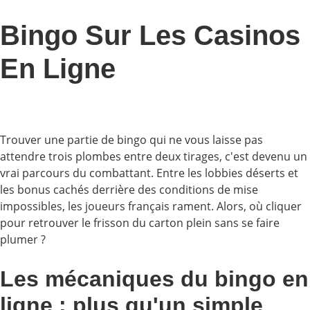
Bingo Sur Les Casinos
En Ligne
Trouver une partie de bingo qui ne vous laisse pas
attendre trois plombes entre deux tirages, c'est devenu un
vrai parcours du combattant. Entre les lobbies déserts et
les bonus cachés derrière des conditions de mise
impossibles, les joueurs français rament. Alors, où cliquer
pour retrouver le frisson du carton plein sans se faire
plumer ?
Les mécaniques du bingo en
ligne : plus qu'un simple