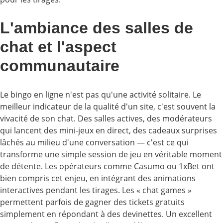
L'ambiance des salles de
chat et l'aspect
communautaire
Le bingo en ligne n'est pas qu'une activité solitaire. Le
meilleur indicateur de la qualité d'un site, c'est souvent la
vivacité de son chat. Des salles actives, des modérateurs
qui lancent des mini-jeux en direct, des cadeaux surprises
lâchés au milieu d'une conversation — c'est ce qui
transforme une simple session de jeu en véritable moment
de détente. Les opérateurs comme Casumo ou 1xBet ont
bien compris cet enjeu, en intégrant des animations
interactives pendant les tirages. Les « chat games »
permettent parfois de gagner des tickets gratuits
simplement en répondant à des devinettes. Un excellent