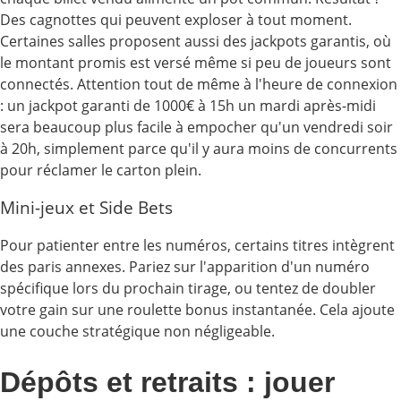
Des cagnottes qui peuvent exploser à tout moment.
Certaines salles proposent aussi des jackpots garantis, où
le montant promis est versé même si peu de joueurs sont
connectés. Attention tout de même à l'heure de connexion
: un jackpot garanti de 1000€ à 15h un mardi après-midi
sera beaucoup plus facile à empocher qu'un vendredi soir
à 20h, simplement parce qu'il y aura moins de concurrents
pour réclamer le carton plein.
Mini-jeux et Side Bets
Pour patienter entre les numéros, certains titres intègrent
des paris annexes. Pariez sur l'apparition d'un numéro
spécifique lors du prochain tirage, ou tentez de doubler
votre gain sur une roulette bonus instantanée. Cela ajoute
une couche stratégique non négligeable.
Dépôts et retraits : jouer