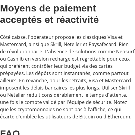
Moyens de paiement
acceptés et réactivité
Côté caisse, l'opérateur propose les classiques Visa et
Mastercard, ainsi que Skrill, Neteller et Paysafecard. Rien
de révolutionnaire. L'absence de solutions comme Neosurf
ou Cashlib en version recharge est regrettable pour ceux
qui préfèrent contrôler leur budget via des cartes
prépayées. Les dépôts sont instantanés, comme partout
ailleurs. En revanche, pour les retraits, Visa et Mastercard
imposent les délais bancaires les plus longs. Utiliser Skrill
ou Neteller réduit considérablement le temps d'attente,
une fois le compte validé par l'équipe de sécurité. Notez
que les cryptomonnaies ne sont pas à l'affiche, ce qui
écarte d'emblée les utilisateurs de Bitcoin ou d'Ethereum.
FAQ