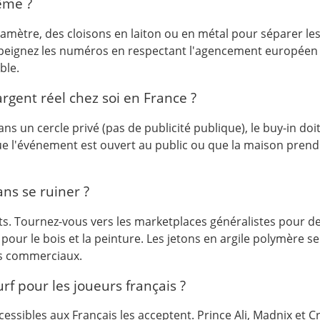
ême ?
amètre, des cloisons en laiton ou en métal pour séparer les c
e, peignez les numéros en respectant l'agencement européen (
ble.
argent réel chez soi en France ?
ns un cercle privé (pas de publicité publique), le buy-in doit
 que l'événement est ouvert au public ou que la maison pren
ns se ruiner ?
nts. Tournez-vous vers les marketplaces généralistes pour des
pour le bois et la peinture. Les jetons en argile polymère 
ons commerciaux.
rf pour les joueurs français ?
ssibles aux Français les acceptent. Prince Ali, Madnix et C