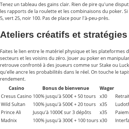
Tenez un tableau des gains clair. Rien de pire qu'une disput
les rapports de la roulette et les combinaisons du poker. Si 
5, vert 25, noir 100. Pas de place pour l'à-peu-près.
Ateliers créatifs et stratégie
Faites le lien entre le matériel physique et les plateformes 
secteurs et les voisins du zéro. Jouer au poker en manipulan
retrouve confronté à des joueurs comme sur Stake ou Lucky8
qu'elle ancre les probabilités dans le réel. On touche le ta
rendement.
Casino
Bonus de bienvenue
Wager
Cresus Casino
100% jusqu'à 500€ + 50 tours
x30
Retrai
Wild Sultan
100% jusqu'à 500€ + 20 tours
x35
Ludoth
Prince Ali
Jusqu'à 1000€ sur 3 dépôts
x35
Paieme
Madnix
100% jusqu'à 300€ + 100 tours
x30
Interf