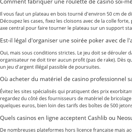
Comment fabriquer une roulette de casino soi-m
Il vous faut un plateau en bois tourné d'environ 50 cm de di
Découpez les cases, fixez les cloisons avec de la colle fort
axe central pour faire tourner le plateau sur un support sta
Est-il légal d'organiser une soirée poker avec de l'
Oui, mais sous conditions strictes. Le jeu doit se dérouler da
organisateur ne doit tirer aucun profit (pas de rake). Dès
un jeu d'argent illégal passible de poursuites.
Où acheter du matériel de casino professionnel sa
Évitez les sites spécialisés qui pratiquent des prix exorbita
regardez du côté des fournisseurs de matériel de bricolage 
quelques euros, bien loin des tarifs des boîtes de 500 jet
Quels casinos en ligne acceptent Cashlib ou Neosu
De nombreuses plateformes hors licence française mais acce